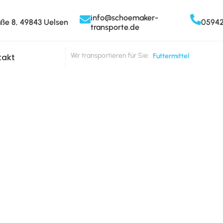
info@schoemaker-
aße 8, 49843 Uelsen
0594
transporte.de
Wir transportieren für Sie:
Futtermittel
takt